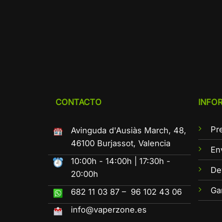
CONTACTO
INFO
Pr
Avinguda d'Ausiàs March, 48,
46100 Burjassot, Valencia
En
10:00h - 14:00h | 17:30h -
De
20:00h
Ga
682 11 03 87 – 96 102 43 06
info@vaperzone.es