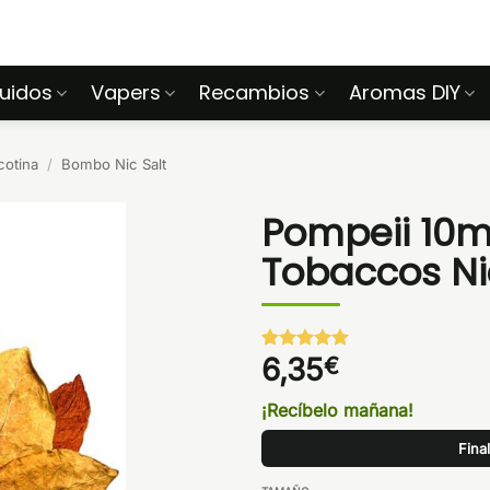
quidos
Vapers
Recambios
Aromas DIY
cotina
/
Bombo Nic Salt
Pompeii 10m
Tobaccos Ni
6,35
€
Valorado
1
con
5
de 5
en base a
¡Recíbelo mañana!
valoración
de un
Fina
cliente