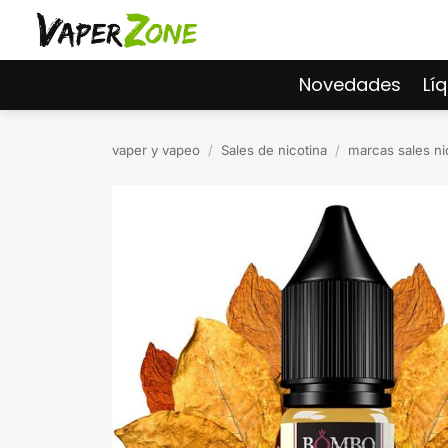
Saltar
al
contenido
Novedades
Lí
vaper y vapeo
/
Sales de nicotina
/
marcas sales ni