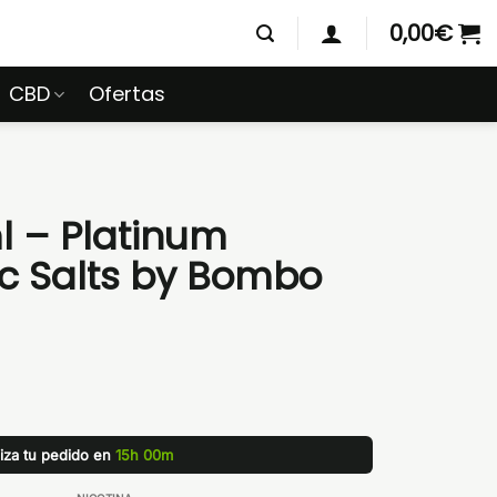
0,00
€
CBD
Ofertas
l – Platinum
c Salts by Bombo
liza tu pedido en
15h 00m