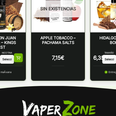
SIN EXISTENCIAS
ON JUAN
APPLE TOBACCO –
HIDALGO
 – KINGS
PACHAMA SALTS
BO
EST
NICOTINA
TAMAÑO
7,15
€
6,35
€
a maÃ±ana
Entre