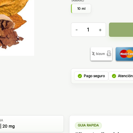
TAMAÑO
10 ml
Pompeii 10ml - Platinum Toba
Pago seguro
Atención
NA
GUIA RAPIDA
| 20 mg