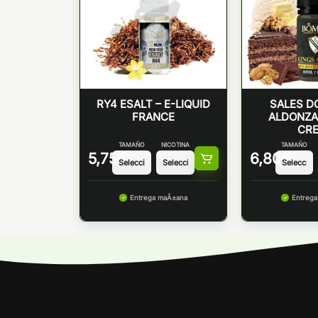
O NIC SALT
RY4 ESALT – E-LIQUID
SALES D
BO
FRANCE
ALDONZA
CR
NICOTINA
TAMAÑO
NICOTINA
TAMAÑO
5,75
€
6,80
€
maÃ±ana
Entrega maÃ±ana
Entreg