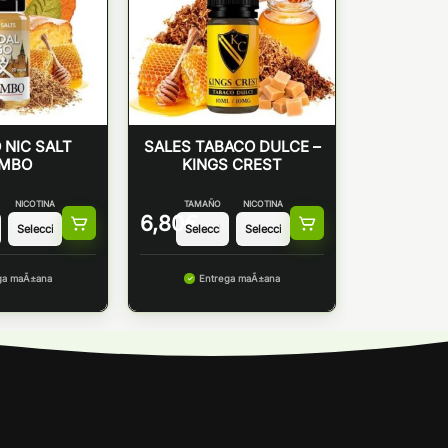
 NIC SALT
SALES TABACO DULCE –
MBO
KINGS CREST
NICOTINA
TAMAÑO
NICOTINA
6,80
€
ga maÃ±ana
Entrega maÃ±ana