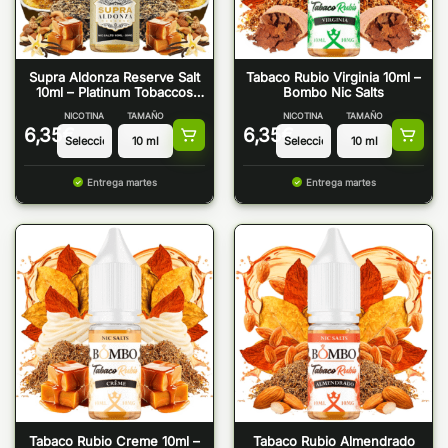
Supra Aldonza Reserve Salt
Tabaco Rubio Virginia 10ml –
10ml – Platinum Tobaccos
Bombo Nic Salts
Bombo
NICOTINA
TAMAÑO
NICOTINA
TAMAÑO
6,35
€
6,35
€
Entrega martes
Entrega martes
Tabaco Rubio Creme 10ml –
Tabaco Rubio Almendrado