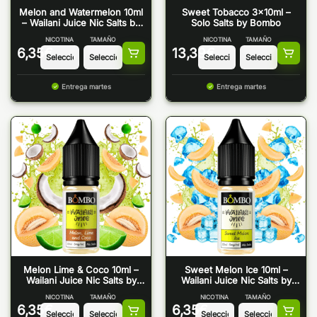
Melon and Watermelon 10ml
Sweet Tobacco 3x10ml –
– Wailani Juice Nic Salts by
Solo Salts by Bombo
Bombo
NICOTINA
TAMAÑO
NICOTINA
TAMAÑO
6,35
€
13,39
€
Entrega martes
Entrega martes
Melon Lime & Coco 10ml –
Sweet Melon Ice 10ml –
Wailani Juice Nic Salts by
Wailani Juice Nic Salts by
Bombo
Bombo
NICOTINA
TAMAÑO
NICOTINA
TAMAÑO
6,35
€
6,35
€