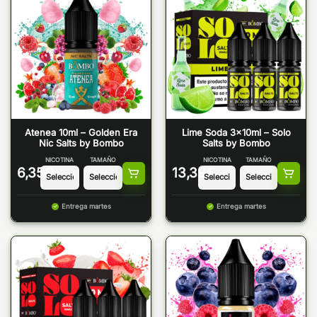
Atenea 10ml – Golden Era
Lime Soda 3x10ml – Solo
Nic Salts by Bombo
Salts by Bombo
NICOTINA
TAMAÑO
NICOTINA
TAMAÑO
6,35
€
13,39
€
Entrega martes
Entrega martes