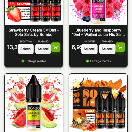
Strawberry Cream 3x10ml –
Blueberry and Raspberry
Solo Salts by Bombo
10ml – Wailani Juice Nic Salts
by Bombo
NICOTINA
TAMAÑO
NICOTINA
TAMAÑO
13,39
€
6,95
€
Entrega martes
Entrega martes