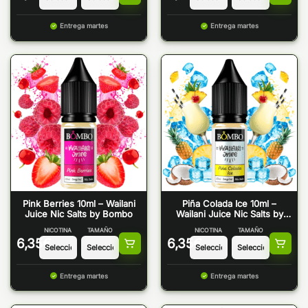
Entrega martes
Entrega martes
Pink Berries 10ml – Wailani
Piña Colada Ice 10ml –
Juice Nic Salts by Bombo
Wailani Juice Nic Salts by
Bombo
NICOTINA
TAMAÑO
NICOTINA
TAMAÑO
6,35
€
6,35
€
Entrega martes
Entrega martes