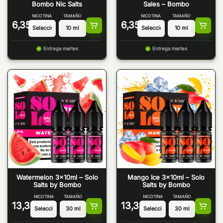
Bombo Nic Salts
Sales – Bombo
NICOTINA
TAMAÑO
NICOTINA
TAMAÑO
6,35
€
6,35
€
Entrega martes
Entrega martes
Watermelon 3x10ml – Solo
Mango Ice 3x10ml – Solo
Salts by Bombo
Salts by Bombo
NICOTINA
TAMAÑO
NICOTINA
TAMAÑO
13,39
€
13,39
€