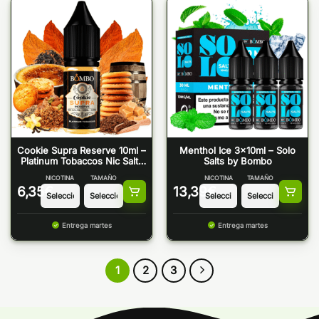
Cookie Supra Reserve 10ml –
Menthol Ice 3x10ml – Solo
Platinum Tobaccos Nic Salts
Salts by Bombo
by Bombo
NICOTINA
TAMAÑO
NICOTINA
TAMAÑO
6,35
€
13,39
€
Entrega martes
Entrega martes
1
2
3