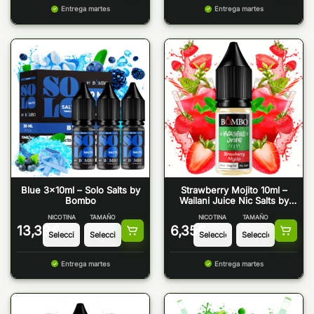
Entrega martes
Entrega martes
Blue 3x10ml – Solo Salts by
Strawberry Mojito 10ml –
Bombo
Wailani Juice Nic Salts by
Bombo
NICOTINA
TAMAÑO
NICOTINA
TAMAÑO
13,39
€
6,35
€
Entrega martes
Entrega martes