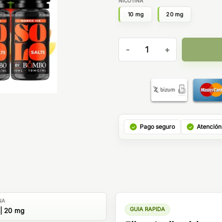
NICOTINA
10 mg
20 mg
Mango Ice 3x10ml - Solo Sal
Pago seguro
Atención
NA
GUIA RAPIDA
| 20 mg