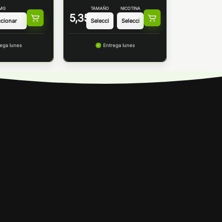
MG
TAMAÑO
NICOTINA
5,35
€
ega lunes
Entrega lunes