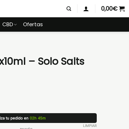
0,00
€
CBD
Ofertas
10ml – Solo Salts
liza tu pedido en
02h 45m
LIMPIAR