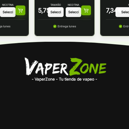
NICOTINA
TAMAÑO
NICOTINA
5,75
€
7,34
€
ga lunes
Entrega lunes
Entr
- VaperZone - Tu tienda de vapeo -