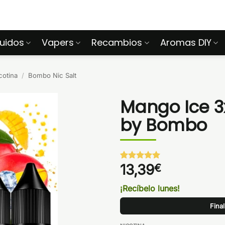
quidos
Vapers
Recambios
Aromas DIY
cotina
/
Bombo Nic Salt
Mango Ice 3x
by Bombo
13,39
€
Valorado
1
con
5
de 5
en base a
¡Recíbelo lunes!
valoración
de un
Fina
cliente