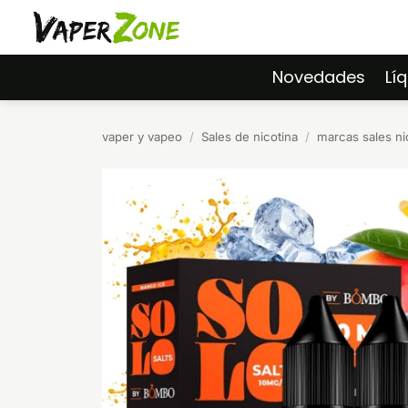
Saltar
al
contenido
Novedades
Lí
vaper y vapeo
/
Sales de nicotina
/
marcas sales ni