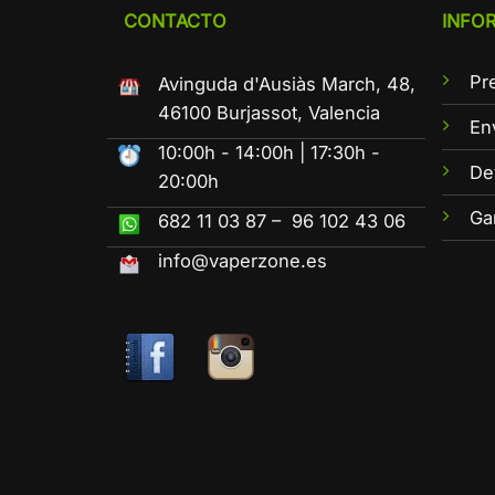
CONTACTO
INFO
Pr
Avinguda d'Ausiàs March, 48,
46100 Burjassot, Valencia
En
10:00h - 14:00h | 17:30h -
De
20:00h
Ga
682 11 03 87 – 96 102 43 06
info@vaperzone.es