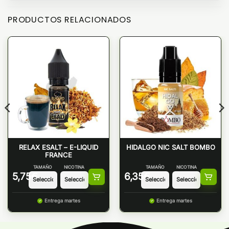
PRODUCTOS RELACIONADOS
RELAX ESALT – E-LIQUID
HIDALGO NIC SALT BOMBO
FRANCE
TAMAÑO
NICOTINA
TAMAÑO
NICOTINA
5,75
€
6,35
€
Entrega martes
Entrega martes