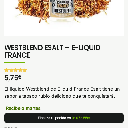
WESTBLEND ESALT – E-LIQUID
FRANCE
5,75
€
Valorado
1
con
5
de 5
en base a
El líquido Westblend de Eliquid France Esalt tiene un
valoración
de un
sabor a tabaco rubio delicioso que te conquistará.
cliente
¡Recíbelo martes!
Finaliza tu pedido en
1d 07h 55m