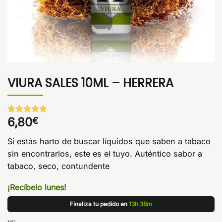
VIURA SALES 10ML – HERRERA
6,80
€
Valorado
1
con
5
de 5
en base a
Si estás harto de buscar líquidos que saben a tabaco
valoración
de un
sin encontrarlos, este es el tuyo. Auténtico sabor a
cliente
tabaco, seco, contundente
¡Recíbelo lunes!
Finaliza tu pedido en
13h 38m
MG