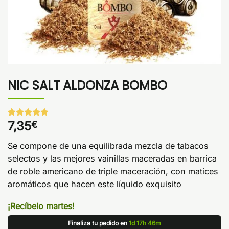
NIC SALT ALDONZA BOMBO
7,35
€
Valorado
1
con
5
de 5
en base a
Se compone de una equilibrada mezcla de tabacos
valoración
de un
selectos y las mejores vainillas maceradas en barrica
cliente
de roble americano de triple maceración, con matices
aromáticos que hacen este líquido exquisito
¡Recíbelo martes!
Finaliza tu pedido en
1d 17h 46m