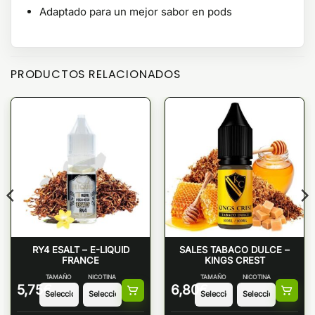
Adaptado para un mejor sabor en pods
PRODUCTOS RELACIONADOS
RY4 ESALT – E-LIQUID
SALES TABACO DULCE –
FRANCE
KINGS CREST
TAMAÑO
NICOTINA
TAMAÑO
NICOTINA
5,75
€
6,80
€