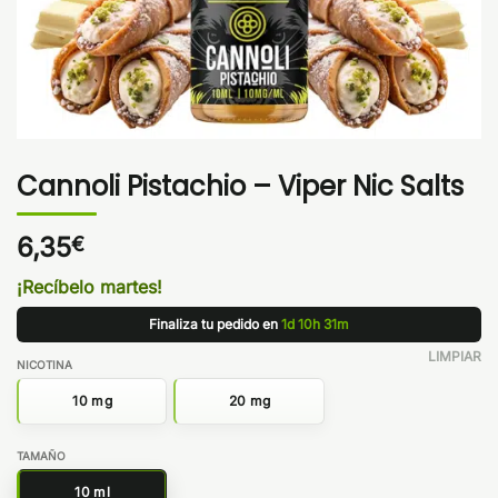
Cannoli Pistachio – Viper Nic Salts
6,35
€
¡Recíbelo martes!
Finaliza tu pedido en
1d 10h 31m
LIMPIAR
NICOTINA
10 mg
20 mg
TAMAÑO
10 ml