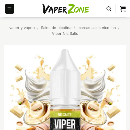
Saltar
al
contenido
vaper y vapeo
/
Sales de nicotina
/
marcas sales nicotina
/
Viper Nic Salts