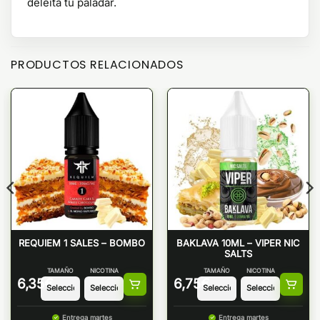
deleita tu paladar.
PRODUCTOS RELACIONADOS
REQUIEM 1 SALES – BOMBO
BAKLAVA 10ML – VIPER NIC
SALTS
TAMAÑO
NICOTINA
TAMAÑO
NICOTINA
6,35
€
6,75
€
Entrega martes
Entrega martes