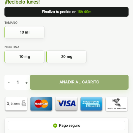
¡Recíbelo lunes!
Finaliza tu pedido en
16h 49m
TAMAÑO
10 ml
NICOTINA
10 mg
20 mg
SALES DON JUAN CHURRO - KINGS CREST cantidad
AÑADIR AL CARRITO
Pago seguro