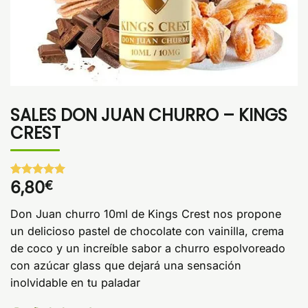
SALES DON JUAN CHURRO – KINGS
CREST
6,80
€
Valorado
1
con
5
de 5
en base a
Don Juan churro 10ml de Kings Crest nos propone
valoración
de un
un delicioso pastel de chocolate con vainilla, crema
cliente
de coco y un increíble sabor a churro espolvoreado
con azúcar glass que dejará una sensación
inolvidable en tu paladar