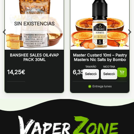
SIN EXISTENCIAS
BANSHEE SALES OIL4VAP
Master Custard 10ml – Pastry
PACK 30ML
Masters Nic Salts by Bombo
TAMAÑO
NICOTINA
14,25
€
6,35
€
Entrega lunes