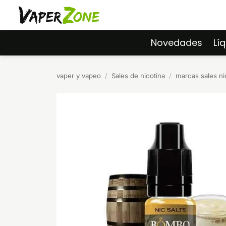
Saltar
al
contenido
Novedades
Lí
vaper y vapeo
/
Sales de nicotina
/
marcas sales ni