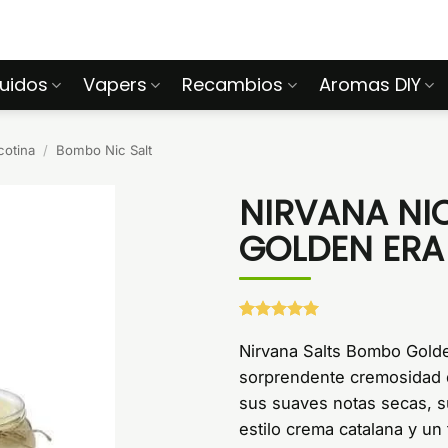
quidos
Vapers
Recambios
Aromas DIY
cotina
/
Bombo Nic Salt
NIRVANA NI
GOLDEN ERA
Valorado
1
con
5
de 5
Nirvana Salts Bombo Golden
en base a
sorprendente cremosidad de
valoración
de un
sus suaves notas secas, su
cliente
estilo crema catalana y un