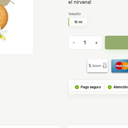
el nirvana!
TAMAÑO
10 ml
NIRVANA NIC SALTS BOMBO 
Pago seguro
Atención