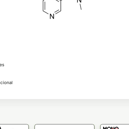
res
cional