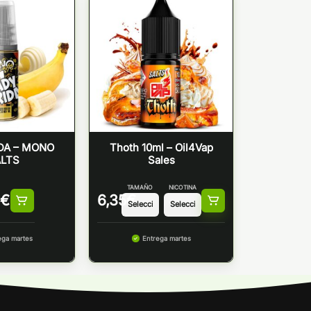
DA – MONO
Thoth 10ml – Oil4Vap
LTS
Sales
TAMAÑO
NICOTINA
€
6,35
€
ega martes
Entrega martes