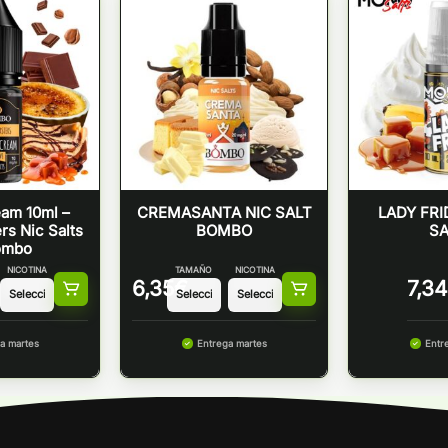
am 10ml –
CREMASANTA NIC SALT
LADY FRI
rs Nic Salts
BOMBO
SA
ombo
NICOTINA
TAMAÑO
NICOTINA
6,35
€
7,34
a martes
Entrega martes
Entr