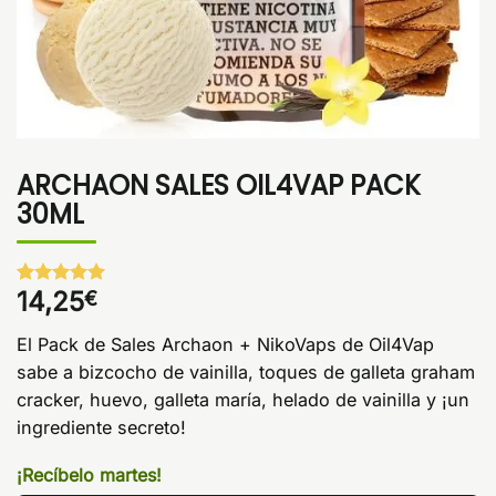
ARCHAON SALES OIL4VAP PACK
30ML
14,25
€
Valorado
1
con
5
de 5
en base a
El Pack de Sales Archaon + NikoVaps de Oil4Vap
valoración
de un
sabe a bizcocho de vainilla, toques de galleta graham
cliente
cracker, huevo, galleta maría, helado de vainilla y ¡un
ingrediente secreto!
¡Recíbelo martes!