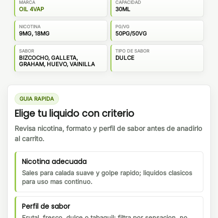
MARCA
CAPACIDAD
OIL 4VAP
30ML
NICOTINA
PG/VG
9MG, 18MG
50PG/50VG
SABOR
TIPO DE SABOR
BIZCOCHO, GALLETA,
DULCE
GRAHAM, HUEVO, VAINILLA
GUIA RAPIDA
Elige tu liquido con criterio
Revisa nicotina, formato y perfil de sabor antes de anadirlo
al carrito.
Nicotina adecuada
Sales para calada suave y golpe rapido; liquidos clasicos
para uso mas continuo.
Perfil de sabor
Frutal, fresco, dulce o tabaquil: filtra por sensacion, no