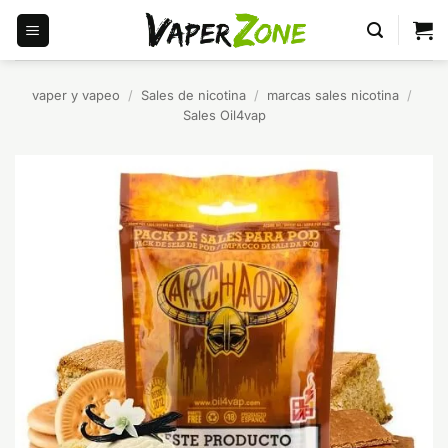
Saltar
al
contenido
vaper y vapeo
/
Sales de nicotina
/
marcas sales nicotina
/
Sales Oil4vap