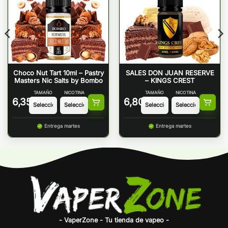
Choco Nut Tart 10ml – Pastry
SALES DON JUAN RESERVE
Masters Nic Salts by Bombo
– KINGS CREST
TAMAÑO
NICOTINA
TAMAÑO
NICOTINA
6,35
€
6,80
€
Entrega martes
Entrega martes
- VaperZone - Tu tienda de vapeo -