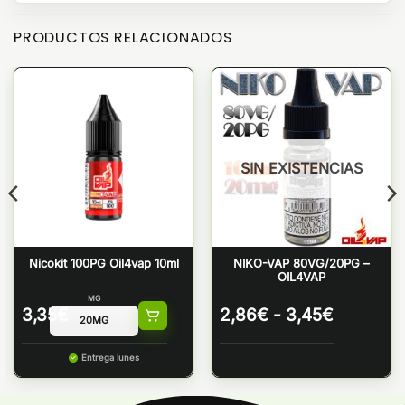
PRODUCTOS RELACIONADOS
SIN EXISTENCIAS
Nicokit 100PG Oil4vap 10ml
NIKO-VAP 80VG/20PG –
OIL4VAP
MG
Rango
3,35
€
2,86
€
-
3,45
€
de
:
precios:
Entrega lunes
desde
2,86€
hasta