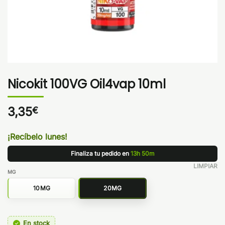
Nicokit 100VG Oil4vap 10ml
3,35
€
¡Recíbelo lunes!
Finaliza tu pedido en
13h 50m
LIMPIAR
MG
10MG
20MG
En stock