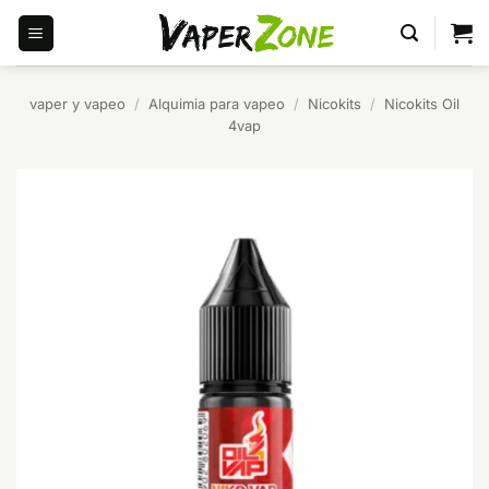
Saltar
al
contenido
vaper y vapeo
/
Alquimia para vapeo
/
Nicokits
/
Nicokits Oil
4vap