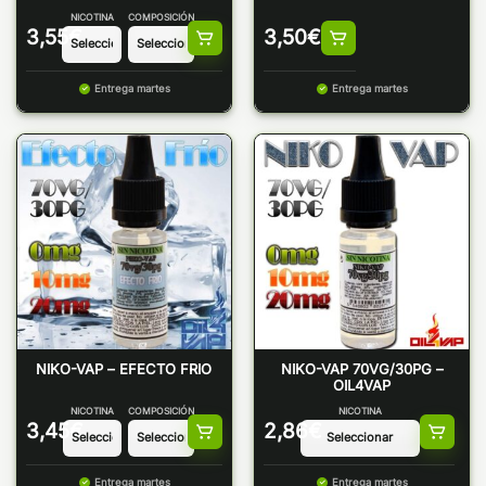
NICOTINA
COMPOSICIÓN
3,55
€
3,50
€
Entrega martes
Entrega martes
NIKO-VAP – EFECTO FRIO
NIKO-VAP 70VG/30PG –
OIL4VAP
NICOTINA
COMPOSICIÓN
NICOTINA
3,45
€
2,86
€
Entrega martes
Entrega martes