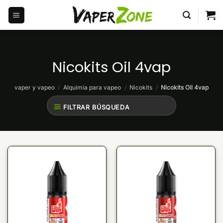
Saltar
al
contenido
Nicokits Oil 4vap
vaper y vapeo
/
Alquimia para vapeo
/
Nicokits
/
Nicokits Oil 4vap
FILTRAR BÚSQUEDA