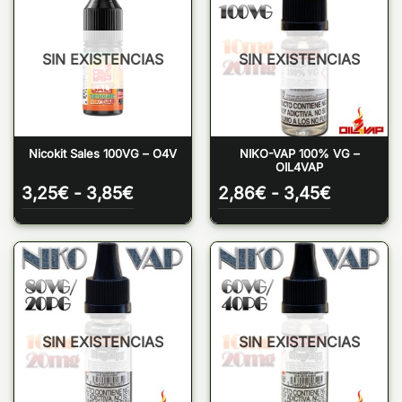
SIN EXISTENCIAS
SIN EXISTENCIAS
Nicokit Sales 100VG – O4V
NIKO-VAP 100% VG –
OIL4VAP
Rango
Rango
3,25
€
-
3,85
€
2,86
€
-
3,45
€
de
de
precios:
precios:
desde
desde
3,25€
2,86€
hasta
hasta
3,85€
3,45€
SIN EXISTENCIAS
SIN EXISTENCIAS