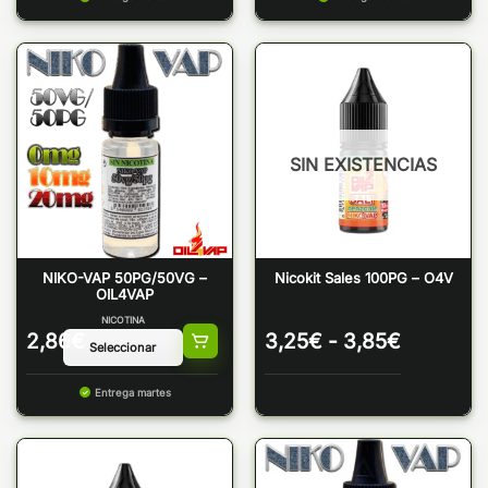
SIN EXISTENCIAS
NIKO-VAP 50PG/50VG –
Nicokit Sales 100PG – O4V
OIL4VAP
NICOTINA
Rango
2,86
€
3,25
€
-
3,85
€
de
precios:
Entrega martes
desde
3,25€
hasta
3,85€