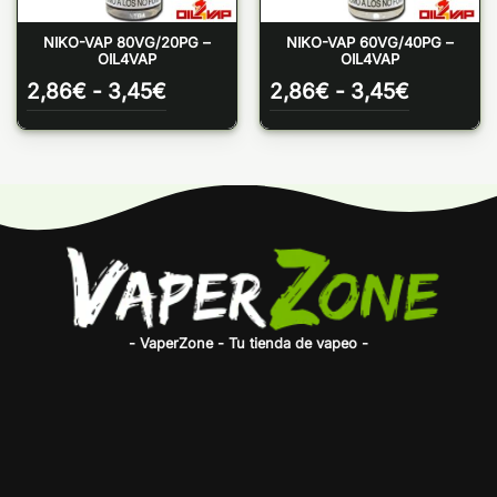
NIKO-VAP 80VG/20PG –
NIKO-VAP 60VG/40PG –
OIL4VAP
OIL4VAP
Rango
Rango
2,86
€
-
3,45
€
2,86
€
-
3,45
€
de
de
precios:
precios:
desde
desde
2,86€
2,86€
hasta
hasta
3,45€
3,45€
- VaperZone - Tu tienda de vapeo -