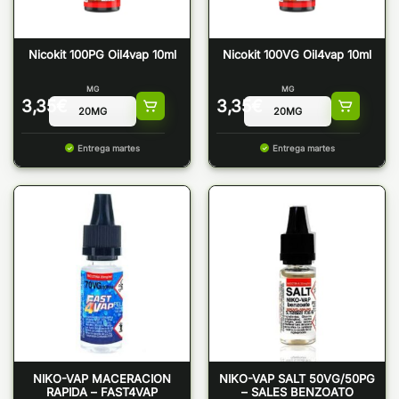
Nicokit 100PG Oil4vap 10ml
Nicokit 100VG Oil4vap 10ml
MG
MG
3,35
€
3,35
€
Entrega martes
Entrega martes
NIKO-VAP MACERACION
NIKO-VAP SALT 50VG/50PG
RAPIDA – FAST4VAP
– SALES BENZOATO