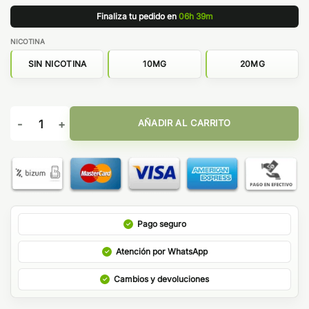
Finaliza tu pedido en
06h 39m
NICOTINA
SIN NICOTINA
10MG
20MG
NIKO-VAP 50PG/50VG - OIL4VAP cantidad
AÑADIR AL CARRITO
Pago seguro
Atención por WhatsApp
Cambios y devoluciones