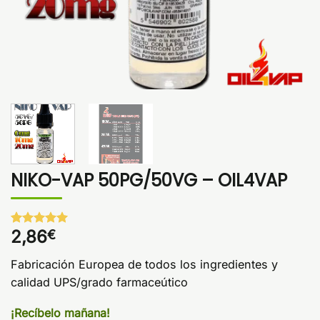
NIKO-VAP 50PG/50VG – OIL4VAP
2,86
€
Valorado
1
con
5
de 5
en base a
Fabricación Europea de todos los ingredientes y
valoración
de un
calidad UPS/grado farmaceútico
cliente
¡Recíbelo mañana!