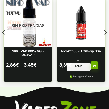
SIN EXISTENCIAS
NIKO-VAP 100% VG –
Nicokit 100PG Oil4vap 10ml
OIL4VAP
MG
Rango
2,86
€
-
3,45
€
3,35
€
de
:
precios:
Entrega maÃ±ana
desde
2,86€
hasta
3,45€