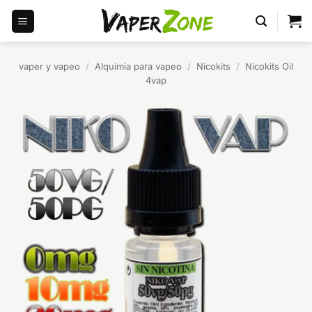
Saltar
al
contenido
vaper y vapeo
/
Alquimia para vapeo
/
Nicokits
/
Nicokits Oil
4vap