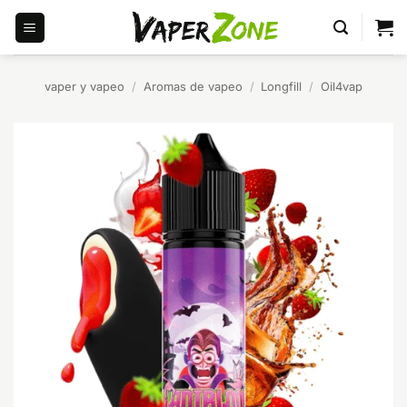
Saltar
al
contenido
vaper y vapeo
/
Aromas de vapeo
/
Longfill
/
Oil4vap