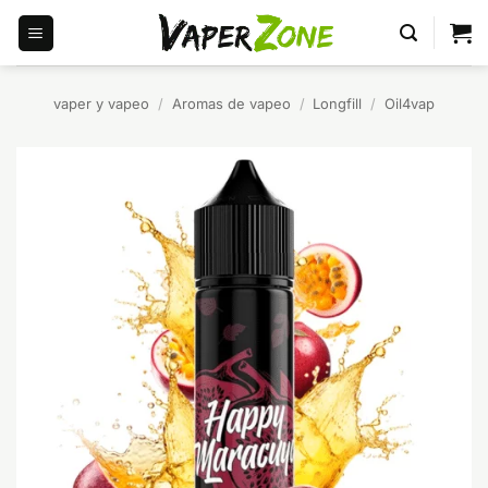
Saltar
al
contenido
vaper y vapeo
/
Aromas de vapeo
/
Longfill
/
Oil4vap