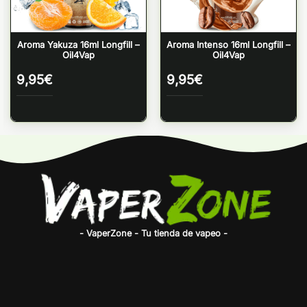
Aroma Yakuza 16ml Longfill –
Aroma Intenso 16ml Longfill –
Oil4Vap
Oil4Vap
9,95
€
9,95
€
- VaperZone - Tu tienda de vapeo -