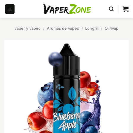
Saltar
al
contenido
vaper y vapeo
/
Aromas de vapeo
/
Longfill
/
Oil4vap