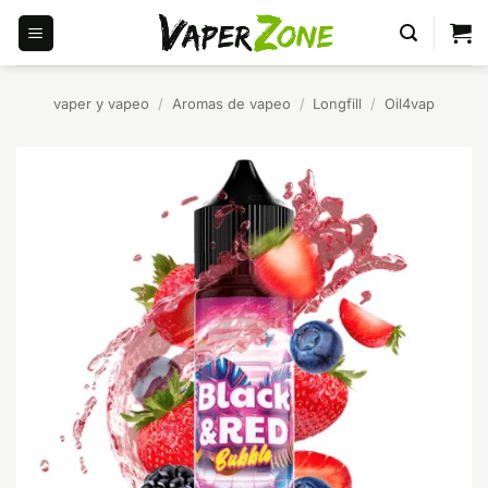
Saltar
al
contenido
vaper y vapeo
/
Aromas de vapeo
/
Longfill
/
Oil4vap