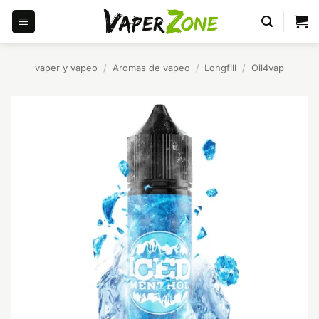
Saltar
al
contenido
vaper y vapeo
/
Aromas de vapeo
/
Longfill
/
Oil4vap