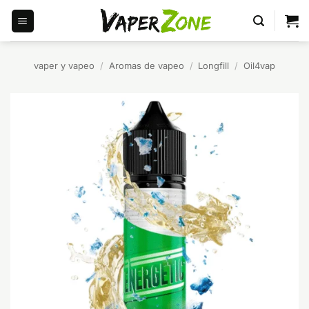
Saltar
al
contenido
vaper y vapeo
/
Aromas de vapeo
/
Longfill
/
Oil4vap