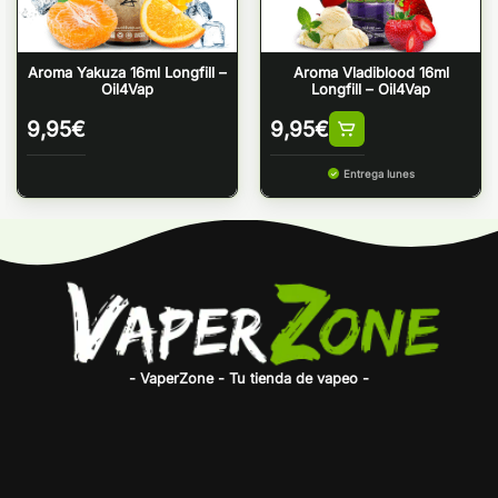
Aroma Yakuza 16ml Longfill –
Aroma Vladiblood 16ml
Oil4Vap
Longfill – Oil4Vap
9,95
€
9,95
€
Entrega lunes
- VaperZone - Tu tienda de vapeo -