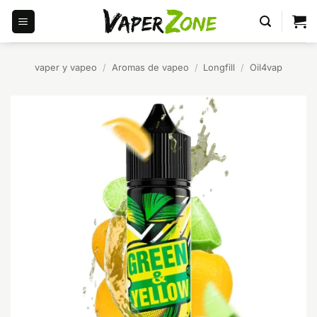
Saltar
al
contenido
vaper y vapeo
/
Aromas de vapeo
/
Longfill
/
Oil4vap