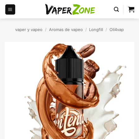
Saltar
al
contenido
vaper y vapeo
/
Aromas de vapeo
/
Longfill
/
Oil4vap