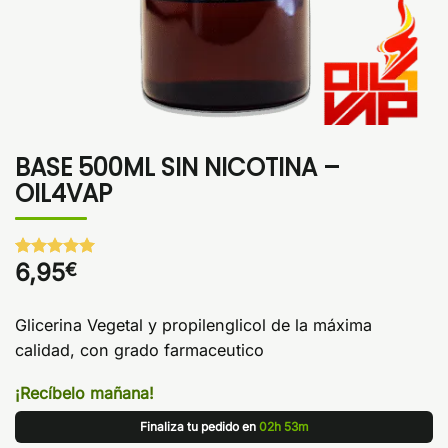
BASE 500ML SIN NICOTINA –
OIL4VAP
6,95
€
Valorado
1
con
5
de 5
en base a
valoración
Glicerina Vegetal y propilenglicol de la máxima
de un
calidad, con grado farmaceutico
cliente
¡Recíbelo mañana!
Finaliza tu pedido en
02h 53m