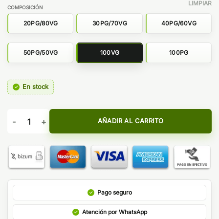
LIMPIAR
COMPOSICIÓN
20PG/80VG
30PG/70VG
40PG/60VG
50PG/50VG
100VG
100PG
En stock
BASE 500ML SIN NICOTINA - OIL4VAP cantidad
AÑADIR AL CARRITO
Pago seguro
Atención por WhatsApp