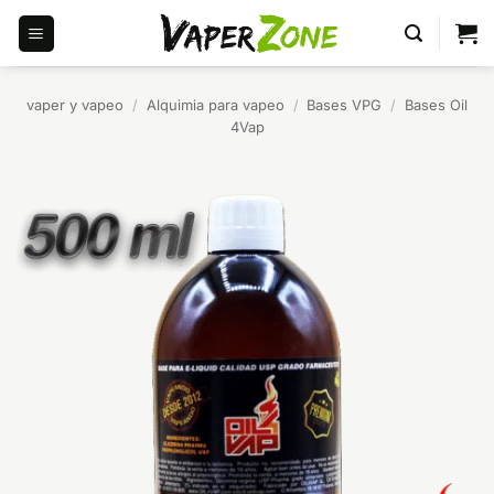
Saltar
al
contenido
vaper y vapeo
/
Alquimia para vapeo
/
Bases VPG
/
Bases Oil
4Vap