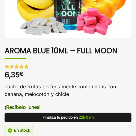
AROMA BLUE 10ML – FULL MOON
6,35
€
Valorado
1
con
5
de 5
en base a
cóctel de frutas perfectamente combinadas con
valoración
de un
banana, melocotón y chicle
cliente
¡Recíbelo lunes!
Finaliza tu pedido en
22h 09m
En stock