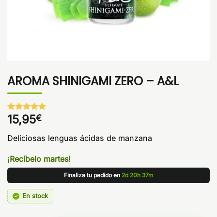
AROMA SHINIGAMI ZERO – A&L
15,95
€
Valorado
1
con
5
de 5
en base a
Deliciosas lenguas ácidas de manzana
valoración
de un
cliente
¡Recíbelo martes!
Finaliza tu pedido en
2d 20h 37m
En stock