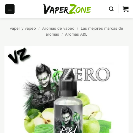
Saltar
al
contenido
vaper y vapeo
/
Aromas de vapeo
/
Las mejores marcas de
aromas
/
Aromas A&L