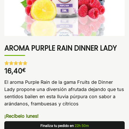
AROMA PURPLE RAIN DINNER LADY
16,40
€
Valorado
1
con
5
de 5
en base a
El aroma Purple Rain de la gama Fruits de Dinner
valoración
de un
Lady propone una diversión afrutada dejando que tus
cliente
sentidos bailen en esta lluvia púrpura con sabor a
arándanos, frambuesas y cítricos
¡Recíbelo lunes!
Finaliza tu pedido en
22h 50m