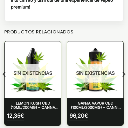
a tu carrito y disfruta de una experiencia de vapeo
premium!
PRODUCTOS RELACIONADOS
SIN EXISTENCIAS
SIN EXISTENCIAS
LEMON KUSH CBD
GANJA VAPOR CBD
(10ML/200MG) – CANNA
(100ML/3000MG) – CANNA
JUICE
JUICE
12,35
€
96,20
€