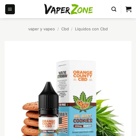
Saltar
al
contenido
vaper y vapeo
/
Cbd
/
Líquidos con Cbd