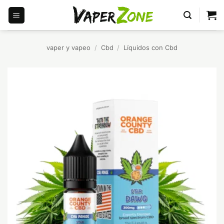
Saltar
al
contenido
vaper y vapeo
/
Cbd
/
Líquidos con Cbd