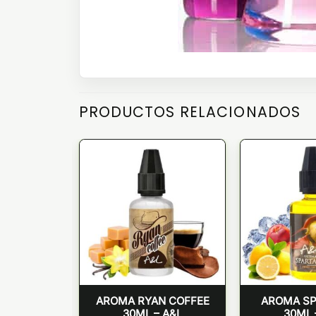
PRODUCTOS RELACIONADOS
EN OASIS
AROMA RYAN COFFEE
AROMA S
ION) – A&L
30ML – A&L
30ML 