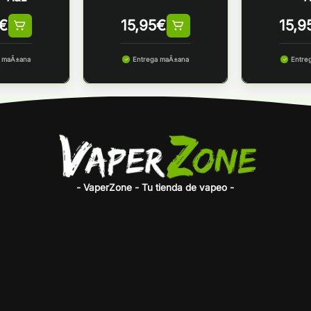
€
15,95
€
15,9
a maÃ±ana
Entrega maÃ±ana
Entre
- VaperZone - Tu tienda de vapeo -