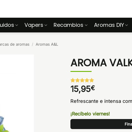
quidos
Vapers
Recambios
Aromas DIY
arcas de aromas
/
Aromas A&L
AROMA VALK
15,95
€
Valorado
1
con
5
de 5
en base a
Refrescante e intensa com
valoración
de un
cliente
¡Recíbelo viernes!
Fina