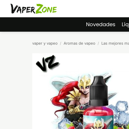
Saltar
al
contenido
Novedades
Lí
vaper y vapeo
/
Aromas de vapeo
/
Las mejores m