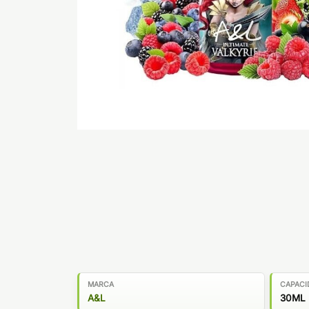
MARCA
CAPACI
A&L
30ML