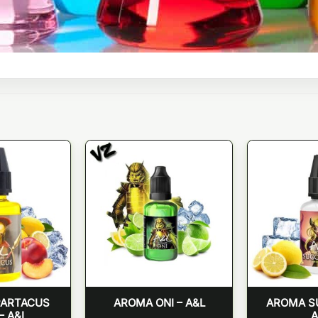
PARTACUS
AROMA ONI – A&L
AROMA S
– A&L
A