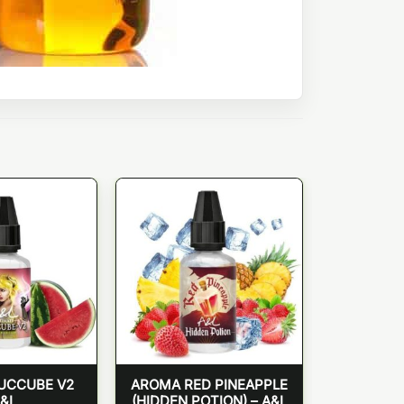
UCCUBE V2
AROMA RED PINEAPPLE
&L
(HIDDEN POTION) – A&L