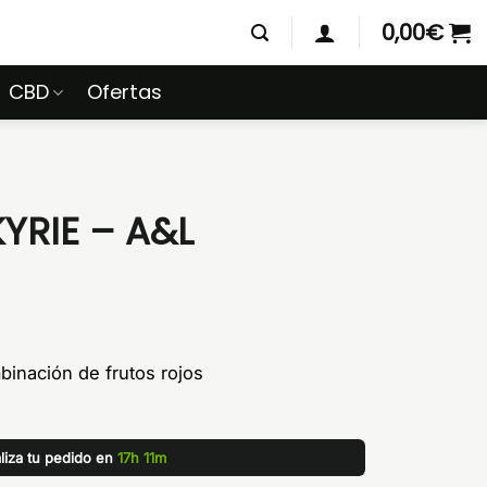
0,00
€
CBD
Ofertas
YRIE – A&L
binación de frutos rojos
liza tu pedido en
17h 11m