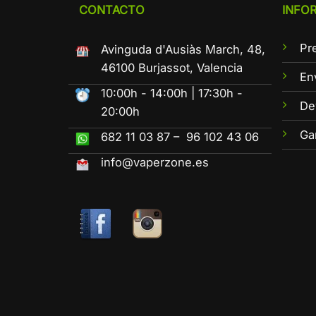
CONTACTO
INFO
Pr
Avinguda d'Ausiàs March, 48,
46100 Burjassot, Valencia
En
10:00h - 14:00h | 17:30h -
De
20:00h
Ga
682 11 03 87 – 96 102 43 06
info@vaperzone.es