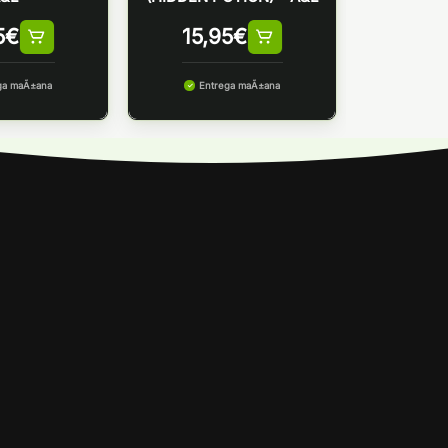
5
€
15,95
€
ga maÃ±ana
Entrega maÃ±ana