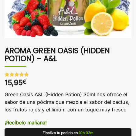
AROMA GREEN OASIS (HIDDEN
POTION) – A&L
15,95
€
Valorado
1
con
5
de 5
en base a
Green Oasis A&L (Hidden Potion) 30ml nos ofrece el
valoración
de un
sabor de una pócima que mezcla el sabor del cactus,
cliente
los frutos rojos y el limón, con un toque muy fresco
¡Recíbelo mañana!
Finaliza tu pedido en
10h 03m