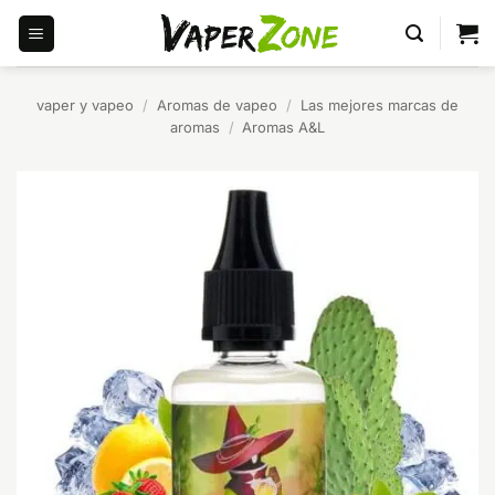
Saltar
al
contenido
vaper y vapeo
/
Aromas de vapeo
/
Las mejores marcas de
aromas
/
Aromas A&L