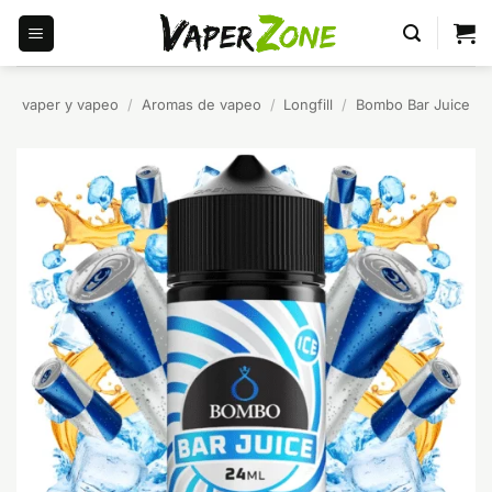
Saltar
al
contenido
vaper y vapeo
/
Aromas de vapeo
/
Longfill
/
Bombo Bar Juice