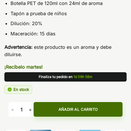
Botella PET de 120ml con 24ml de aroma
Tapón a prueba de niños
Dilución: 20%
Maceración: 15 días
Advertencia:
este producto es un aroma y debe
diluirse.
¡Recíbelo martes!
Finaliza tu pedido en
1d 09h 56m
En stock
Aroma Energy Drink Ice 24ml Longfill - Bar Juice by Bombo 
AÑADIR AL CARRITO