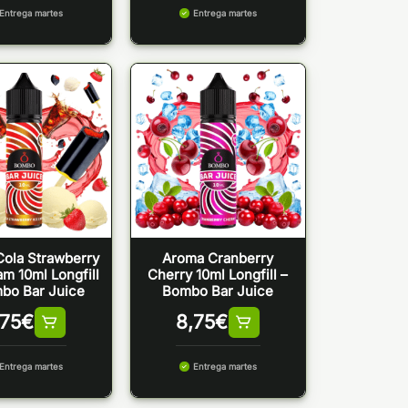
Entrega martes
Entrega martes
ola Strawberry
Aroma Cranberry
am 10ml Longfill
Cherry 10ml Longfill –
bo Bar Juice
Bombo Bar Juice
,75
€
8,75
€
Entrega martes
Entrega martes