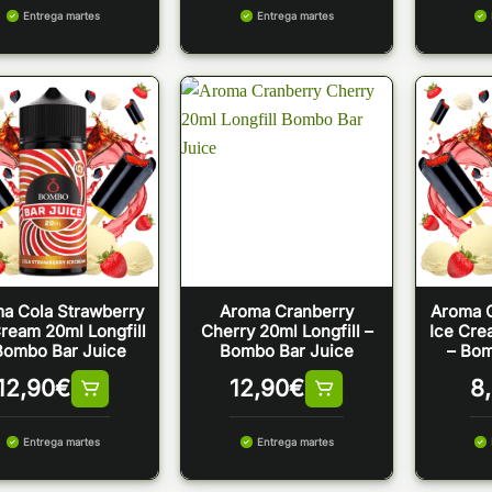
Entrega martes
Entrega martes
a Cola Strawberry
Aroma Cranberry
Aroma C
Cream 20ml Longfill
Cherry 20ml Longfill –
Ice Cre
Bombo Bar Juice
Bombo Bar Juice
– Bom
12,90
€
12,90
€
8
Entrega martes
Entrega martes