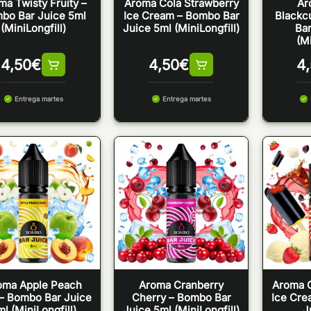
ma Twisty Fruity –
Aroma Cola Strawberry
Ar
bo Bar Juice 5ml
Ice Cream – Bombo Bar
Blackc
(MiniLongfill)
Juice 5ml (MiniLongfill)
Bar
(Mi
4,50
€
4,50
€
4
Entrega martes
Entrega martes
oma Apple Peach
Aroma Cranberry
Aroma C
– Bombo Bar Juice
Cherry – Bombo Bar
Ice Cre
l (MiniLongfill)
Juice 5ml (MiniLongfill)
J