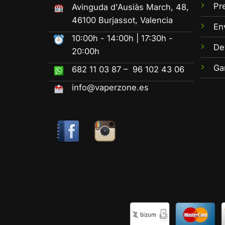
Pr
Avinguda d'Ausiàs March, 48,
46100 Burjassot, Valencia
En
10:00h - 14:00h | 17:30h -
De
20:00h
Ga
682 11 03 87 – 96 102 43 06
info@vaperzone.es