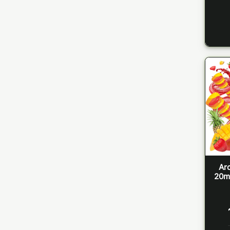
Aro
20ml