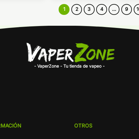
1
2
3
4
…
9
- VaperZone - Tu tienda de vapeo -
RMACIÓN
OTROS