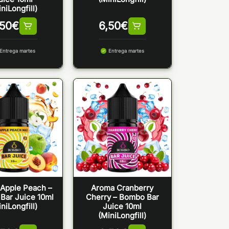
niLongfill)
,50
€
6,50
€
Entrega martes
Entrega martes
Apple Peach –
Aroma Cranberry
Bar Juice 10ml
Cherry – Bombo Bar
niLongfill)
Juice 10ml
(MiniLongfill)