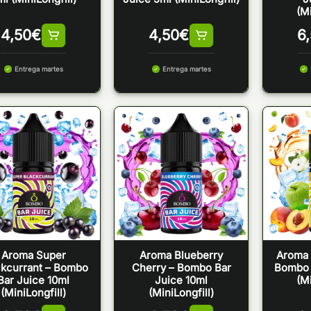
(Mi
4,50
€
4,50
€
6
Entrega martes
Entrega martes
Aroma Super
Aroma Blueberry
Aroma 
ckcurrant – Bombo
Cherry – Bombo Bar
Bombo 
Bar Juice 10ml
Juice 10ml
(Mi
(MiniLongfill)
(MiniLongfill)