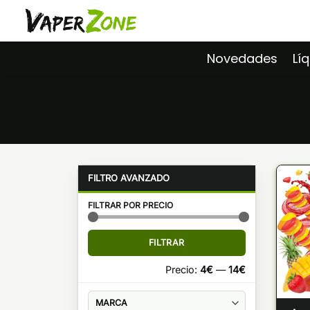
Saltar
al
contenido
Novedades
Lí
FILTRAR POR PRECIO
Precio
Precio
FILTRAR
mínimo
máximo
Precio:
4€
—
14€