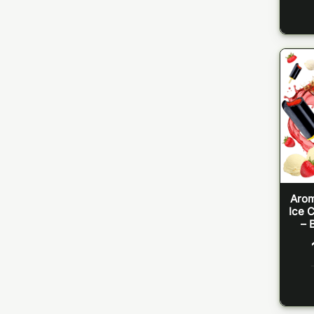
Arom
Ice 
– 