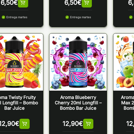
6,50
€
6,50
€
6
Entrega martes
Entrega martes
ma Twisty Fruity
Aroma Blueberry
Aroma
 Longfill – Bombo
Cherry 20ml Longfill –
Max 2
Bar Juice
Bombo Bar Juice
Bomb
12,90
€
12,90
€
12