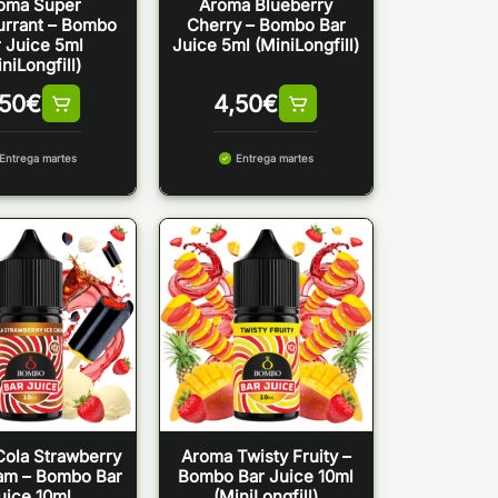
oma Super
Aroma Blueberry
urrant – Bombo
Cherry – Bombo Bar
 Juice 5ml
Juice 5ml (MiniLongfill)
niLongfill)
,50
€
4,50
€
Entrega martes
Entrega martes
ola Strawberry
Aroma Twisty Fruity –
am – Bombo Bar
Bombo Bar Juice 10ml
uice 10ml
(MiniLongfill)