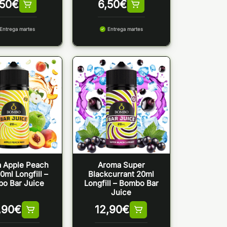
,50
€
6,50
€
Entrega martes
Entrega martes
 Apple Peach
Aroma Super
0ml Longfill –
Blackcurrant 20ml
o Bar Juice
Longfill – Bombo Bar
Juice
,90
€
12,90
€