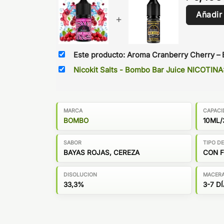
Añadir
+
Este producto: Aroma Cranberry Cherry – 
Nicokit Salts - Bombo Bar Juice NICOTIN
MARCA
CAPACI
BOMBO
10ML/
SABOR
TIPO D
BAYAS ROJAS, CEREZA
CON 
DISOLUCION
MACER
33,3%
3-7 D