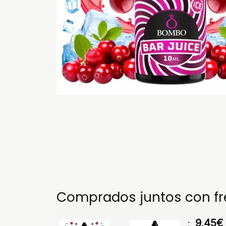
Comprados juntos con f
9,45
€
: