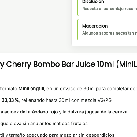
Disolucion
Respeta el porcentaje recom
Maceracion
Algunos sabores necesitan r
Cherry Bombo Bar Juice 10ml (MiniLo
 formato
MiniLongfill
, en un envase de 30 ml para completar co
e
33,33 %
, rellenando hasta 30 ml con mezcla VG/PG
la
acidez del arándano rojo
y la
dulzura jugosa de la cereza
que eleva sin anular los matices frutales
til y tamaño adecuado para mezclar sin desperdicios