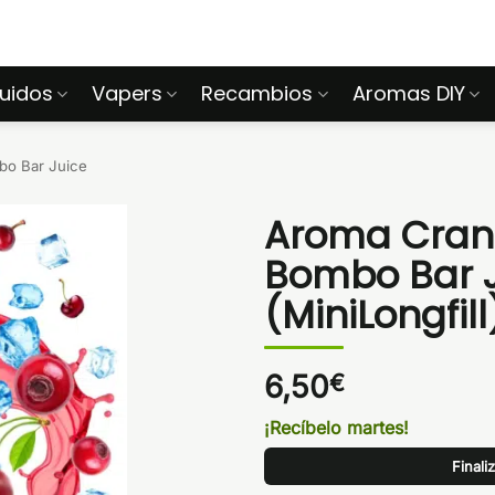
quidos
Vapers
Recambios
Aromas DIY
o Bar Juice
Aroma Cranb
Bombo Bar J
(MiniLongfill
6,50
€
¡Recíbelo martes!
Finali