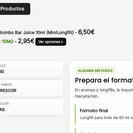
 Productos
6,50
€
Bombo Bar Juice 10ml (MiniLongfill)
-
2,95
€
A: 15MG
-
Ver opciones >
DAD
ALQUIMIA SIN DUDAS
30
Prepara el forma
E SABOR
En aromas y longfills, lo impor
FRESCOR
maceracion.
ACION
ÍAS
Formato final
Longfill para bote de 60 ml 