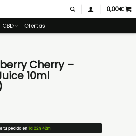
0,00
€
CBD
Ofertas
erry Cherry –
uice 10ml
)
za tu pedido en
1d 22h 42m