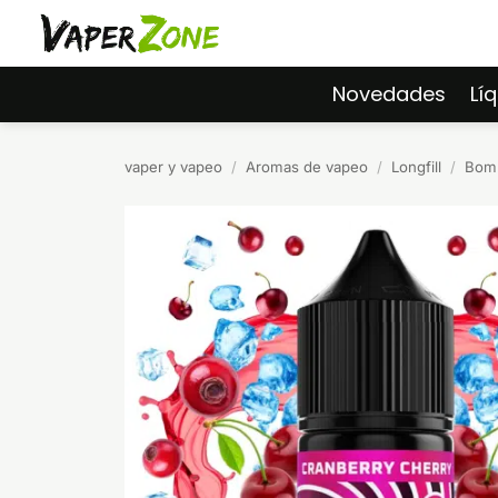
Saltar
al
contenido
Novedades
Lí
vaper y vapeo
/
Aromas de vapeo
/
Longfill
/
Bomb