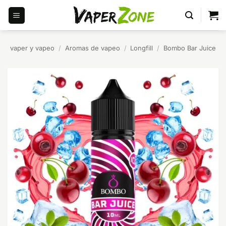
Saltar
al
contenido
vaper y vapeo
/
Aromas de vapeo
/
Longfill
/
Bombo Bar Juice