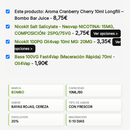
Este producto: Aroma Cranberry Cherry 10ml Longfill –
8,75
€
Bombo Bar Juice
-
Nicokit Salt Salicylate - Neovap NICOTINA: 15MG,
2,75
€
COMPOSICIÓN: 25PG/75VG
-
Ver opciones >
3,35
€
Nicokit 100PG Oil4vap 10ml MG: 20MG
-
Ver
opciones >
Base 100VG Fast4Vap (Maceración Rápida) 70ml -
1,90
€
Oil4Vap
-
MARCA
CAPACIDAD
BOMBO
10ML/60
SABOR
TIPO DE SABOR
BAYAS ROJAS, CEREZA
CON FRESCOR
DISOLUCION
MACERACION
20%
5-10 DIAS