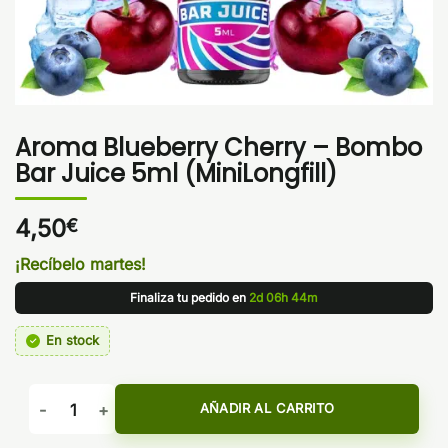
Aroma Blueberry Cherry – Bombo
Bar Juice 5ml (MiniLongfill)
4,50
€
¡Recíbelo martes!
Finaliza tu pedido en
2d 06h 44m
En stock
Aroma Blueberry Cherry – Bombo Bar Juice 5ml (MiniLongfill
AÑADIR AL CARRITO