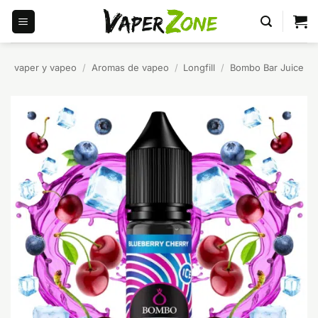
Saltar
al
contenido
vaper y vapeo
/
Aromas de vapeo
/
Longfill
/
Bombo Bar Juice