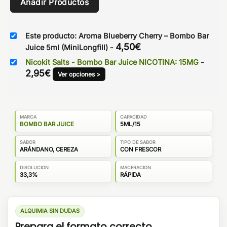
Añadir Productos
Este producto: Aroma Blueberry Cherry – Bombo Bar
4,50
€
Juice 5ml (MiniLongfill)
-
Nicokit Salts - Bombo Bar Juice NICOTINA: 15MG
-
2,95
€
Ver opciones >
MARCA
CAPACIDAD
BOMBO BAR JUICE
5ML/15
SABOR
TIPO DE SABOR
ARÁNDANO, CEREZA
CON FRESCOR
DISOLUCION
MACERACION
33,3%
RÁPIDA
ALQUIMIA SIN DUDAS
Prepara el formato correcto