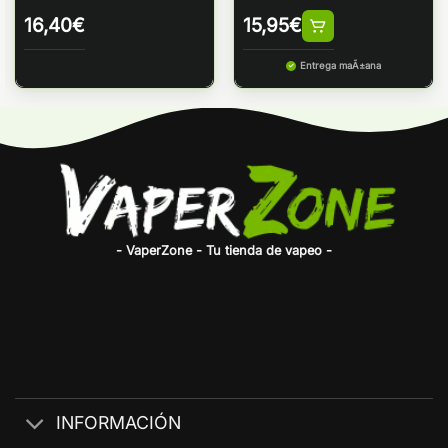
16,40
€
15,95
€
Entrega maÃ±ana
- VaperZone - Tu tienda de vapeo -
INFORMACIÓN