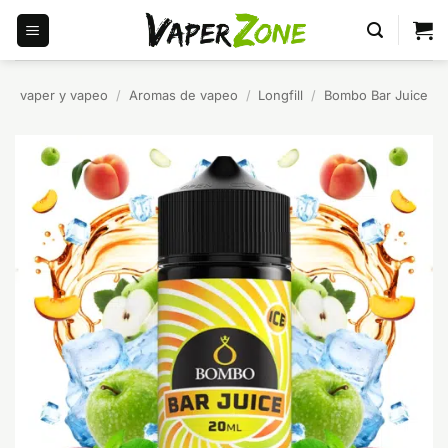
Saltar
al
contenido
vaper y vapeo
/
Aromas de vapeo
/
Longfill
/
Bombo Bar Juice