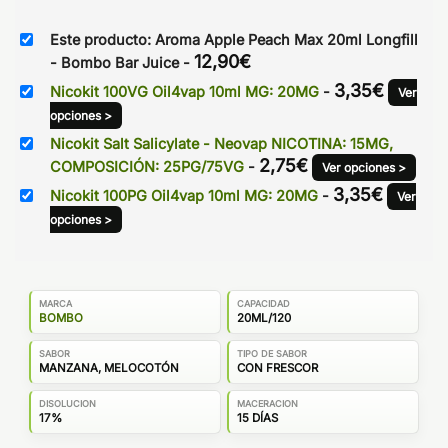
Este producto: Aroma Apple Peach Max 20ml Longfill
12,90
€
- Bombo Bar Juice
-
3,35
€
Nicokit 100VG Oil4vap 10ml MG: 20MG
-
Ver
opciones >
Nicokit Salt Salicylate - Neovap NICOTINA: 15MG,
2,75
€
COMPOSICIÓN: 25PG/75VG
-
Ver opciones >
3,35
€
Nicokit 100PG Oil4vap 10ml MG: 20MG
-
Ver
opciones >
MARCA
CAPACIDAD
BOMBO
20ML/120
SABOR
TIPO DE SABOR
MANZANA, MELOCOTÓN
CON FRESCOR
DISOLUCION
MACERACION
17%
15 DÍAS