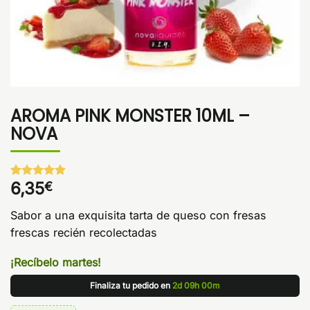
AROMA PINK MONSTER 10ML –
NOVA
6,35
€
Valorado
1
con
5
de 5
en base a
Sabor a una exquisita tarta de queso con fresas
valoración
de un
frescas recién recolectadas
cliente
¡Recíbelo martes!
Finaliza tu pedido en
2d 09h 00m