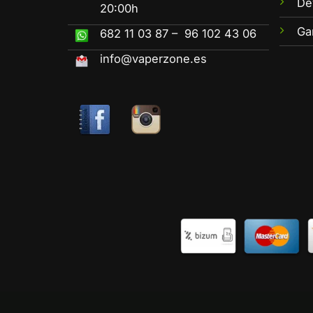
De
20:00h
Ga
682 11 03 87 – 96 102 43 06
info@vaperzone.es