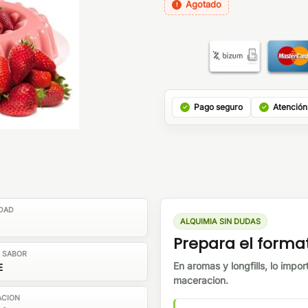
Agotado
Pago seguro
Atención
DAD
ALQUIMIA SIN DUDAS
Prepara el forma
E SABOR
En aromas y longfills, lo impor
E
maceracion.
ACION