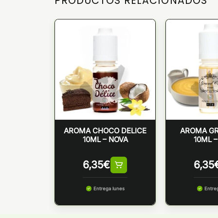
PRODUCTOS RELACIONADOS
N JUAN
AROMA CHOCO DELICE
AROMA G
INGS CREST
10ML – NOVA
10ML 
€
6,35
€
6,35
 lunes
Entrega lunes
Entre