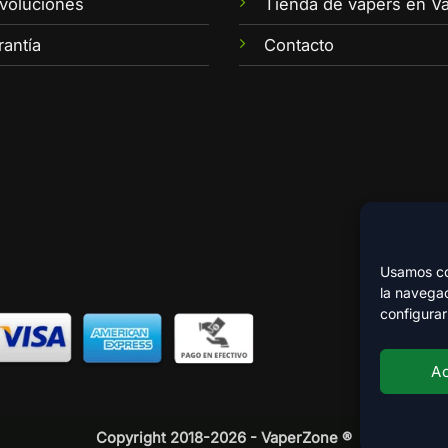
voluciones
Tienda de vapers en Va
rantía
Contacto
Usamos coo
la navegac
configurar
A
Copyright 2018-2026 - VaperZone ®