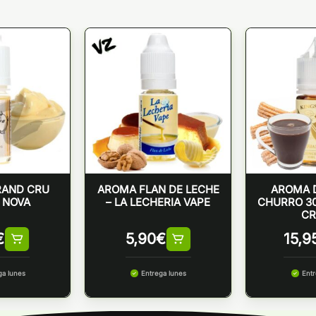
RAND CRU
AROMA FLAN DE LECHE
AROMA 
– NOVA
– LA LECHERIA VAPE
CHURRO 30
CR
€
5,90
€
15,9
ga lunes
Entrega lunes
Entr