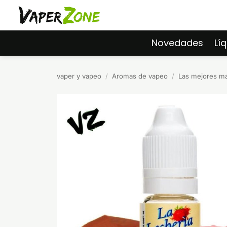
Saltar
al
contenido
Novedades
Lí
vaper y vapeo
/
Aromas de vapeo
/
Las mejores m