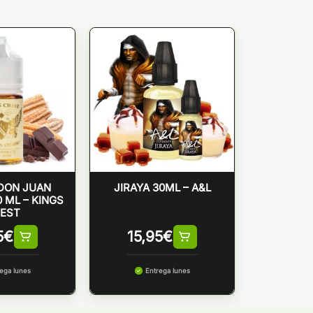
DON JUAN
JIRAYA 30ML – A&L
 ML – KINGS
EST
5
€
15,95
€
ega lunes
Entrega lunes