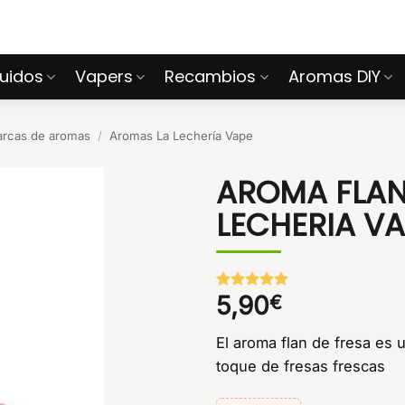
quidos
Vapers
Recambios
Aromas DIY
arcas de aromas
/
Aromas La Lechería Vape
AROMA FLAN 
LECHERIA VA
5,90
€
Valorado
1
con
5
de 5
en base a
El aroma flan de fresa es 
valoración
de un
toque de fresas frescas
cliente