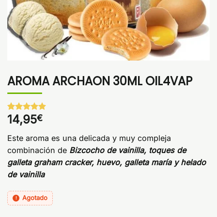
AROMA ARCHAON 30ML OIL4VAP
14,95
€
Valorado
1
con
5
de 5
en base a
Este aroma es una delicada y muy compleja
valoración
de un
combinación de
Bizcocho de vainilla, toques de
cliente
galleta graham cracker, huevo, galleta maría y helado
de vainilla
Agotado