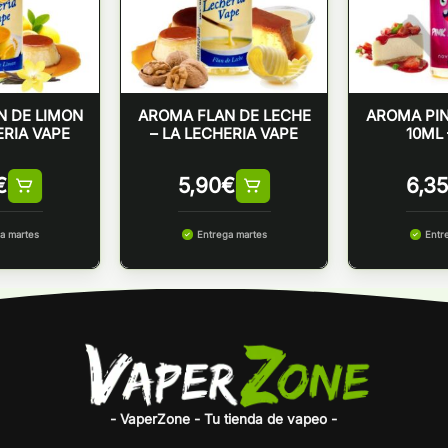
N DE LIMON
AROMA FLAN DE LECHE
AROMA PI
ERIA VAPE
– LA LECHERIA VAPE
10ML 
€
5,90
€
6,35
a martes
Entrega martes
Entr
- VaperZone - Tu tienda de vapeo -