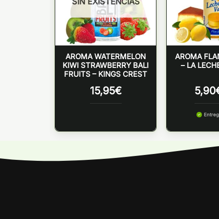
SIN EXISTENCIAS
N JUAN
AROMA WATERMELON
AROMA FLA
CE 30ML –
KIWI STRAWBERRY BALI
– LA LECH
CREST
FRUITS – KINGS CREST
€
15,95
€
5,90
 martes
Entreg