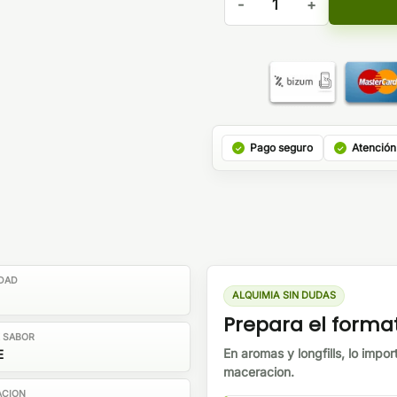
Pago seguro
Atención
DAD
ALQUIMIA SIN DUDAS
Prepara el forma
E SABOR
En aromas y longfills, lo impor
E
maceracion.
ACION