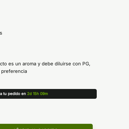
s
cto es un aroma y debe diluirse con PG,
 preferencia
za tu pedido en
2d 15h 09m
- Kings Crest cantidad