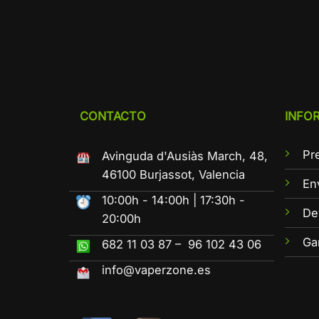
CONTACTO
INFO
Pr
Avinguda d'Ausiàs March, 48,
46100 Burjassot, Valencia
En
10:00h - 14:00h | 17:30h -
De
20:00h
Ga
682 11 03 87 – 96 102 43 06
info@vaperzone.es