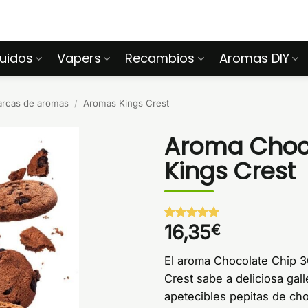
quidos
Vapers
Recambios
Aromas DIY
arcas de aromas
/
Aromas Kings Crest
Aroma Choco
Kings Crest
16,35
€
Valorado
1
con
5
de 5
en base a
El aroma Chocolate Chip 3
valoración
de un
Crest sabe a deliciosa gal
cliente
apetecibles pepitas de cho