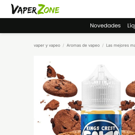
Saltar
al
contenido
Novedades
Lí
vaper y vapeo
/
Aromas de vapeo
/
Las mejores m