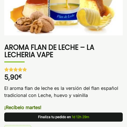
AROMA FLAN DE LECHE – LA
LECHERIA VAPE
5,90
€
Valorado
1
con
5
de 5
en base a
El aroma flan de leche es la versión del flan español
valoración
de un
tradicional con Leche, huevo y vainilla
cliente
¡Recíbelo martes!
Finaliza tu pedido en
1d 12h 29m