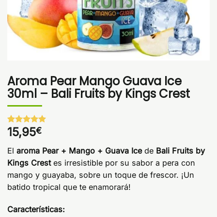
Aroma Pear Mango Guava Ice
30ml – Bali Fruits by Kings Crest
15,95
€
Valorado
1
con
5
de 5
en base a
El
aroma Pear + Mango + Guava Ice
de
Bali Fruits by
valoración
de un
Kings Crest
es irresistible por su sabor a pera con
cliente
mango y guayaba, sobre un toque de frescor. ¡Un
batido tropical que te enamorará!
Características: