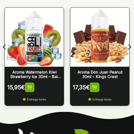
Aroma Watermelon Kiwi
Aroma Don Juan Peanut
Strawberry Ice 30ml – Bali
30ml – Kings Crest
Fruits by Kings Crest
15,95
€
17,35
€
Entrega lunes
Entrega lunes