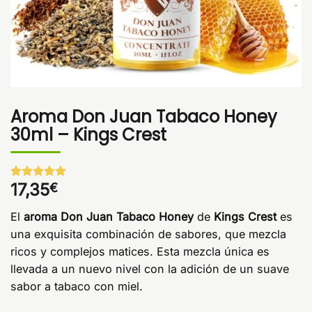
Aroma Don Juan Tabaco Honey
30ml – Kings Crest
17,35
€
Valorado
1
con
5
de 5
en base a
El
aroma Don Juan Tabaco Honey
de
Kings Crest
es
valoración
de un
una exquisita combinación de sabores, que mezcla
cliente
ricos y complejos matices. Esta mezcla única es
llevada a un nuevo nivel con la adición de un suave
sabor a tabaco con miel.