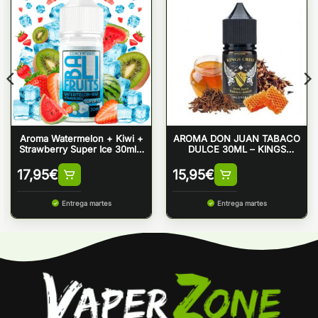
Aroma Watermelon + Kiwi +
AROMA DON JUAN TABACO
Strawberry Super Ice 30ml –
DULCE 30ML – KINGS
Bali Fruits by Kings Crest
CREST
17,95
€
15,95
€
Entrega martes
Entrega martes