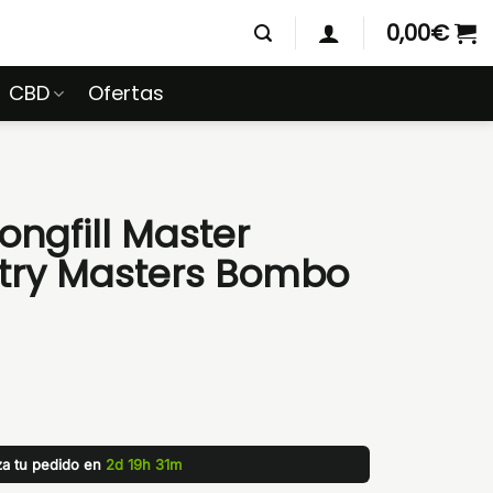
0,00
€
CBD
Ofertas
ongfill Master
try Masters Bombo
iza tu pedido en
2d 19h 31m