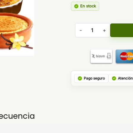
En stock
Aroma MiniLongfill Master 
Pago seguro
Atención
recuencia