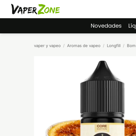
Saltar
al
contenido
Novedades
Lí
vaper y vapeo
/
Aromas de vapeo
/
Longfill
/
Bomb