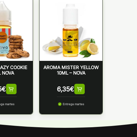
AZY COOKIE
AROMA MISTER YELLOW
 NOVA
10ML – NOVA
5
€
6,35
€
ega martes
Entrega martes