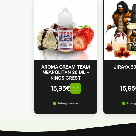
TENCIAS
CH HEART
AROMA CREAM TEAM
JIRAYA 3
L4VAP
NEAPOLITAN 30 ML –
KINGS CREST
5
€
15,95
€
15,95
Entrega martes
Entreg