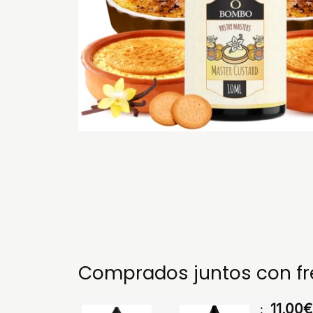
Comprados juntos con f
11,00
€
: