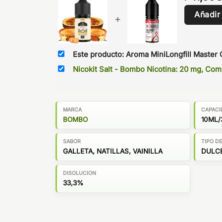
Añadir
+
Este producto: Aroma MiniLongfill Master
Nicokit Salt - Bombo Nicotina: 20 mg, C
MARCA
CAPACI
BOMBO
10ML/
SABOR
TIPO D
GALLETA, NATILLAS, VAINILLA
DULC
DISOLUCION
33,3%