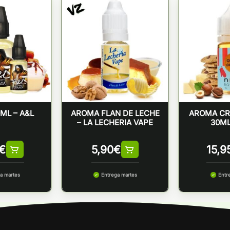
0ML – A&L
AROMA FLAN DE LECHE
AROMA CR
– LA LECHERIA VAPE
30ML
€
5,90
€
15,9
a martes
Entrega martes
Entr