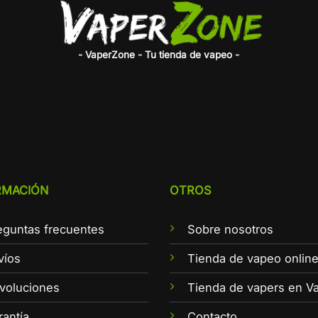
- VaperZone - Tu tienda de vapeo -
RMACIÓN
OTROS
eguntas frecuentes
Sobre nosotros
víos
Tienda de vapeo onlin
voluciones
Tienda de vapers en Va
rantía
Contacto