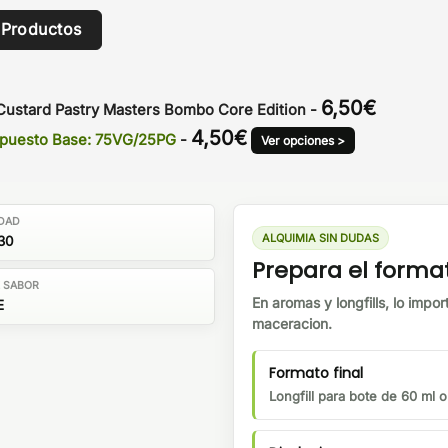
 Productos
6,50
€
 Custard Pastry Masters Bombo Core Edition
-
4,50
€
ompuesto Base: 75VG/25PG
-
Ver opciones >
DAD
ALQUIMIA SIN DUDAS
30
Prepara el forma
E SABOR
En aromas y longfills, lo impor
E
maceracion.
Formato final
Longfill para bote de 60 ml 