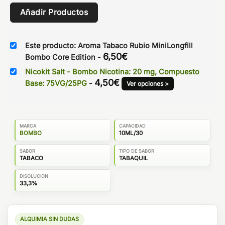
Añadir Productos
Este producto: Aroma Tabaco Rubio MiniLongfill
6,50
€
Bombo Core Edition
-
Nicokit Salt - Bombo Nicotina: 20 mg, Compuesto
4,50
€
Base: 75VG/25PG
-
Ver opciones >
MARCA
CAPACIDAD
BOMBO
10ML/30
SABOR
TIPO DE SABOR
TABACO
TABAQUIL
DISOLUCION
33,3%
ALQUIMIA SIN DUDAS