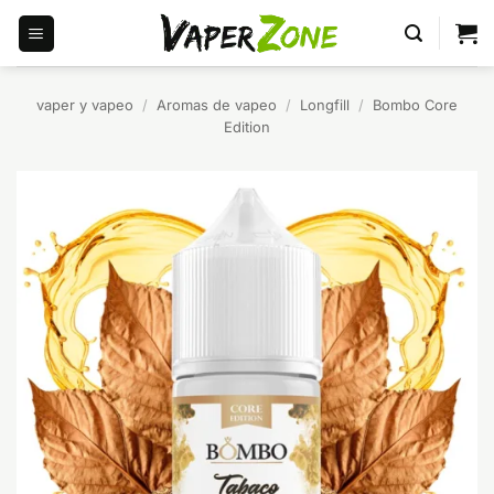
Saltar
al
contenido
vaper y vapeo
/
Aromas de vapeo
/
Longfill
/
Bombo Core
Edition