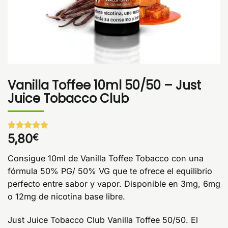
Vanilla Toffee 10ml 50/50 – Just
Juice Tobacco Club
5,80
€
Valorado
1
con
5
de 5
en base a
Consigue 10ml de Vanilla Toffee Tobacco con una
valoración
de un
fórmula 50% PG/ 50% VG que te ofrece el equilibrio
cliente
perfecto entre sabor y vapor. Disponible en 3mg, 6mg
o 12mg de nicotina base libre.
Just Juice Tobacco Club Vanilla Toffee 50/50. El