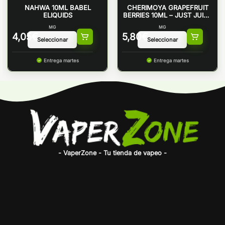
NAHWA 10ML BABEL
CHERIMOYA GRAPEFRUIT
ELIQUIDS
BERRIES 10ML – JUST JUICE
50/50
MG
MG
4,05
€
5,80
€
Entrega martes
Entrega martes
- VaperZone - Tu tienda de vapeo -