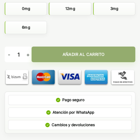
0mg
12mg
3mg
6mg
Vanilla Toffee 10ml 50/50 - Just Juice Tobacco Club cantidad
AÑADIR AL CARRITO
Pago seguro
Atención por WhatsApp
Cambios y devoluciones