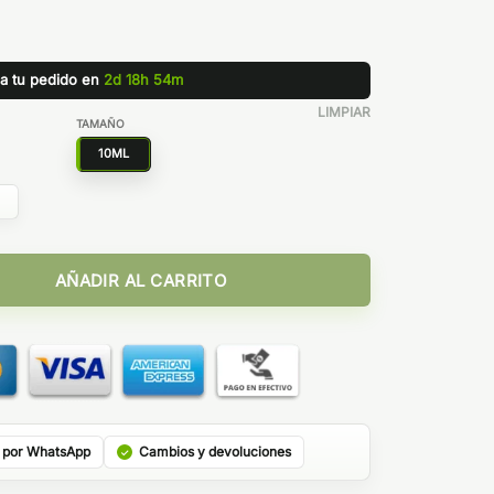
za tu pedido en
2d 18h 54m
LIMPIAR
TAMAÑO
10ML
ad
AÑADIR AL CARRITO
 por WhatsApp
Cambios y devoluciones