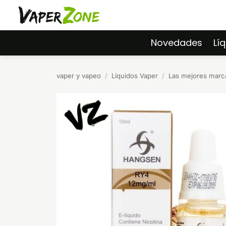
Saltar
al
contenido
Novedades
Lí
vaper y vapeo
/
Líquidos Vaper
/
Las mejores marca