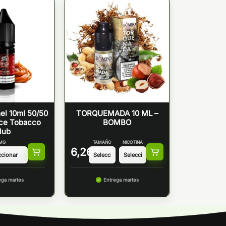
el 10ml 50/50
TORQUEMADA 10 ML –
ice Tobacco
BOMBO
lub
MG
TAMAÑO
NICOTINA
6,26
€
ega martes
Entrega martes