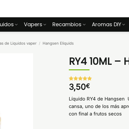
quidos
Vapers
Recambios
Aromas DIY
s de Liquidos vaper
/
Hangsen Eliquids
RY4 10ML –
3,50
€
Valorado
1
con
5
de 5
en base a
Líquido RY4 de Hangsen U
valoración
de un
cansa, uno de los más apr
cliente
con final a frutos secos