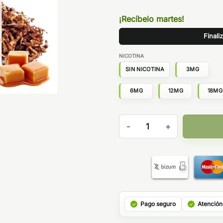
¡Recíbelo martes!
Finali
NICOTINA
SIN NICOTINA
3MG
6MG
12MG
18MG
RY4 10ML - HANGSEN cantid
Pago seguro
Atención