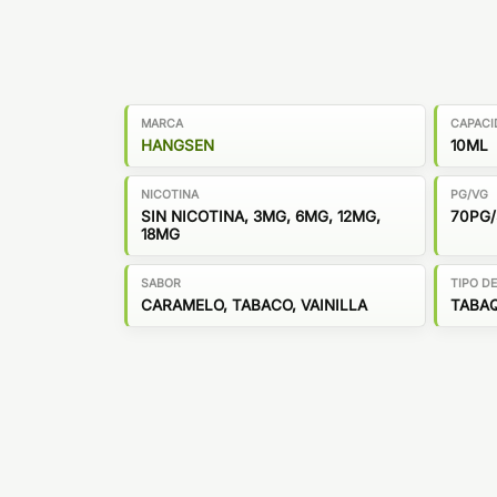
MARCA
CAPACI
HANGSEN
10ML
NICOTINA
PG/VG
SIN NICOTINA, 3MG, 6MG, 12MG,
70PG
18MG
SABOR
TIPO D
CARAMELO, TABACO, VAINILLA
TABAQ