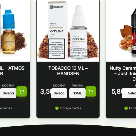
ML – ATMOS
TOBACCO 10 ML –
Nutty Caram
AB
HANGSEN
– Just Ju
C
NICOTINA
NICOTINA
TAMAÑO
3,50
€
5,80
€
a martes
Entrega martes
Entr