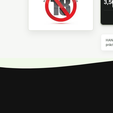
3,5
HANG
prác