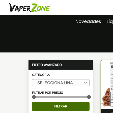
Saltar
al
contenido
Novedades
Lí
CATEGORÍA:
SELECCIONA UNA CATEGORÍA
FILTRAR POR PRECIO
Precio
Precio
FILTRAR
mínimo
máximo