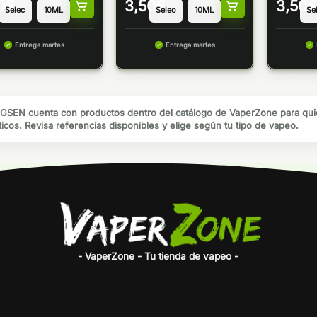
0
€
3,50
€
3,50
€
Entrega martes
Entrega martes
SEN cuenta con productos dentro del catálogo de VaperZone para quie
ticos. Revisa referencias disponibles y elige según tu tipo de vapeo.
- VaperZone - Tu tienda de vapeo -