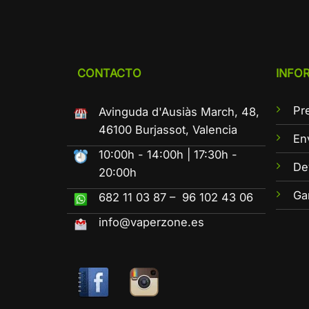
CONTACTO
INFO
Pr
Avinguda d'Ausiàs March, 48,
46100 Burjassot, Valencia
En
10:00h - 14:00h | 17:30h -
De
20:00h
Ga
682 11 03 87 – 96 102 43 06
info@vaperzone.es