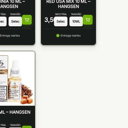
INIA 10 ML –
RED USA MIX 10 ML –
HANGSEN
HANGSEN
TINA
TAMAÑO
NICOTINA
TAMAÑO
3,50
€
Entrega martes
Entrega martes
ML – HANGSEN
TINA
TAMAÑO