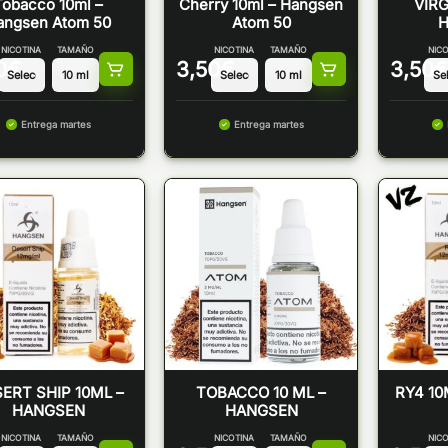
Tobacco 10ml –
Cherry 10ml – Hangsen
VIRG
angsen Atom 50
Atom 50
NICOTINA
TAMAÑO
NICOTINA
TAMAÑO
NICO
0
€
3,50
€
3,50
€
Entrega martes
Entrega martes
ERT SHIP 10ML –
TOBACCO 10 ML –
RY4 10
HANGSEN
HANGSEN
NICOTINA
TAMAÑO
NICOTINA
TAMAÑO
NICO