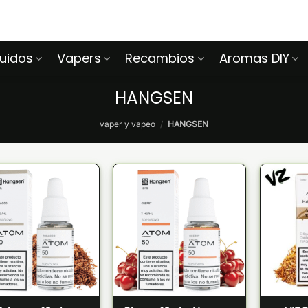
quidos
Vapers
Recambios
Aromas DIY
HANGSEN
vaper y vapeo
/
HANGSEN