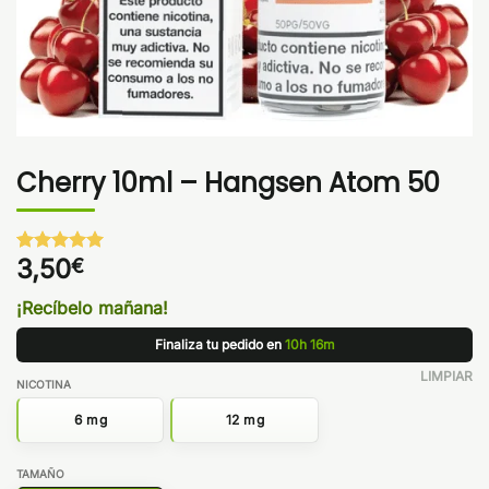
Cherry 10ml – Hangsen Atom 50
3,50
€
Valorado
1
con
5
de 5
en base a
¡Recíbelo mañana!
valoración
de un
Finaliza tu pedido en
10h 16m
cliente
LIMPIAR
NICOTINA
6 mg
12 mg
TAMAÑO