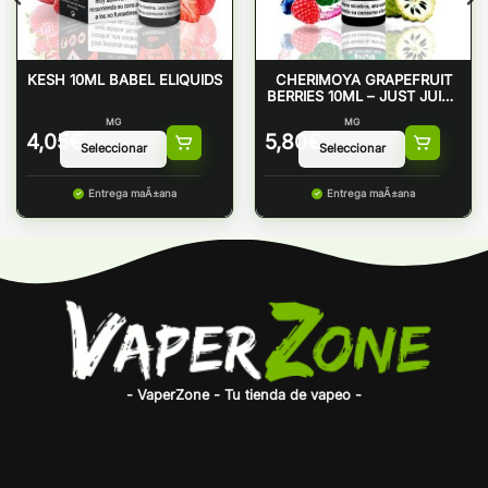
KESH 10ML BABEL ELIQUIDS
CHERIMOYA GRAPEFRUIT
BERRIES 10ML – JUST JUICE
50/50
MG
MG
4,05
€
5,80
€
Entrega maÃ±ana
Entrega maÃ±ana
- VaperZone - Tu tienda de vapeo -