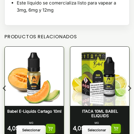
Este liquido se comercializa listo para vapear a
3mg, 6mg y 12mg
PRODUCTOS RELACIONADOS
Babel E-Liquids Cartago 10ml
ITACA 10ML BABEL
ELIQUIDS
MG
MG
4,05
€
4,05
€