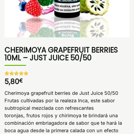
CHERIMOYA GRAPEFRUIT BERRIES
10ML – JUST JUICE 50/50
5,80
€
Valorado
1
con
5
de 5
en base a
Cherimoya grapefruit berries de Just Juice 50/50
valoración
de un
Frutas cultivadas por la realeza Inca, este sabor
cliente
subtropical mezclada con refrescantes
toronjas, frutos rojos y chirimoya te brindará una
combinación embriagadora de sabor que te hará la
boca agua desde la primera calada con un efecto