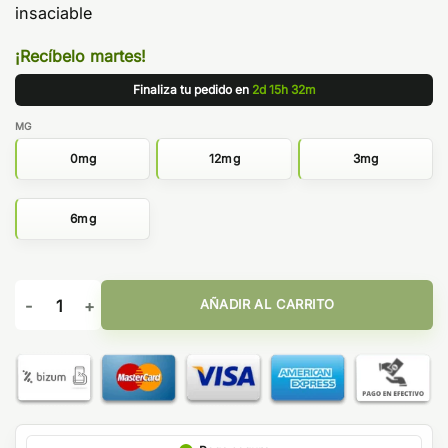
insaciable
¡Recíbelo martes!
Finaliza tu pedido en
2d 15h 32m
MG
0mg
12mg
3mg
6mg
CHERIMOYA GRAPEFRUIT BERRIES 10ML - JUST JUICE 50/50 
AÑADIR AL CARRITO