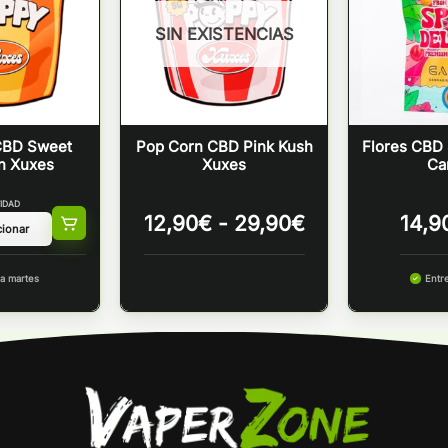
SIN EXISTENCIAS
CBD Sweet
Pop Corn CBD Pink Kush
Flores CBD 
n Xuxes
Xuxes
Ca
IDAD
Rango
12,90
€
-
29,90
€
14,9
de
precios:
a martes
desde
Entr
12,90€
hasta
29,90€