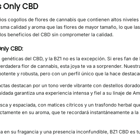
s Only CBD
s cogollos de flores de cannabis que contienen altos niveles
ma calidad y aroma que las flores de mayor tamaño, lo que las
los beneficios del CBD sin comprometer la calidad.
Only CBD:
genéticas del CBD, y la BZ1 no es la excepción. Si eres fan de 
rdadera flor de cannabis, esta joya te va a sorprender. Nuestra
tente y robusta, pero con un perfil único que la hace destacar
actas destacan por un tono verde vibrante con destellos dorado
uidada garantiza una experiencia intensa y fiel a su linaje de A
esca y espaciada, con matices cítricos y un trasfondo herbal q
rectamente en su aroma, que te recordará instantáneamente a la
ia en su fragancia y una presencia inconfundible, BZ1 CBD es t