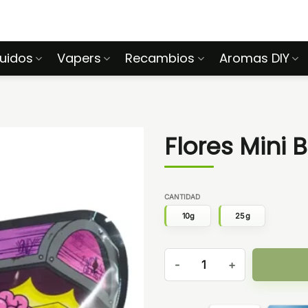
quidos
Vapers
Recambios
Aromas DIY
Flores Mini 
CANTIDAD
10g
25g
Flores Mini Brains Only CBD 