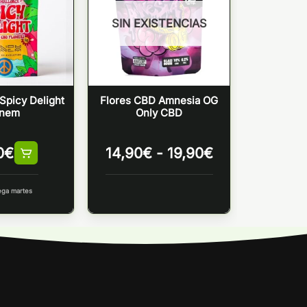
SIN EXISTENCIAS
Spicy Delight
Flores CBD Amnesia OG
nem
Only CBD
Rango
0
€
14,90
€
-
19,90
€
de
precios:
ega martes
desde
14,90€
hasta
19,90€