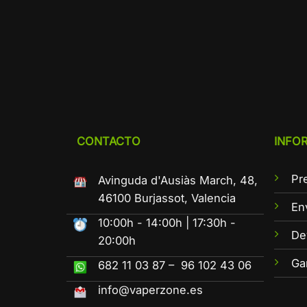
CONTACTO
INFO
Pr
Avinguda d'Ausiàs March, 48,
46100 Burjassot, Valencia
En
10:00h - 14:00h | 17:30h -
De
20:00h
Ga
682 11 03 87 – 96 102 43 06
info@vaperzone.es