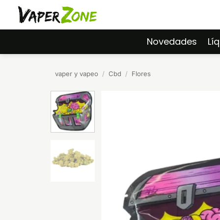
Saltar
al
contenido
Novedades
Lí
vaper y vapeo
/
Cbd
/
Flores